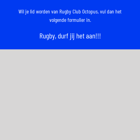
Wil je lid worden van Rugby Club Octopus,
vul dan het
volgende formulier in.
Rugby, durf jij het aan!!!
Donateur of sponsor worden?
Vind jij rugby ook zo’n mooie sport en/of draag je
Rugby Club Octopus een warm hart toe?
Wordt dan donateur of sponsor.