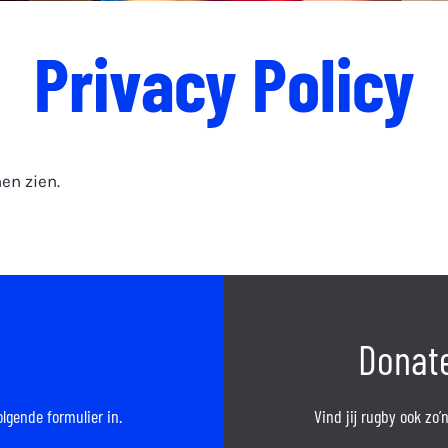
Privacy Policy
nen zien.
Donate
olgende formulier in.
Vind jij rugby ook zo