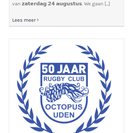
van 𝘇𝗮𝘁𝗲𝗿𝗱𝗮𝗴 𝟮𝟰 𝗮𝘂𝗴𝘂𝘀𝘁𝘂𝘀. We gaan […]
Lees meer