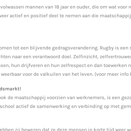
g)volwassen mannen van 18 jaar en ouder, die om wat voor 
weer actief en positief deel te nemen aan die maatschapp
komen tot een blijvende gedragsverandering. Rugby is een 
ten naar een verantwoord doel. Zelfinzicht, zelfvertrouwe
en, hun drijfveren en hun zelfrespect en dan toewerken na
erbaar voor de valkuilen van het leven. (voor meer info k
idsmarkt!
ook de maatschappij voorzien van werknemers, is een gez
rschool actief de samenwerking en verbinding op met gem
ben zij bewezen dat ze deze mensen in korte tijd weer w