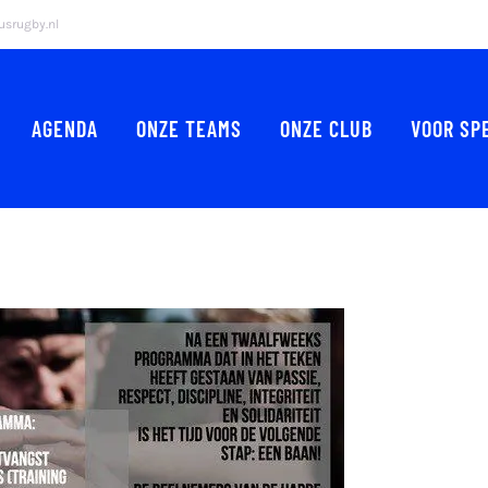
srugby.nl
AGENDA
ONZE TEAMS
ONZE CLUB
VOOR SP