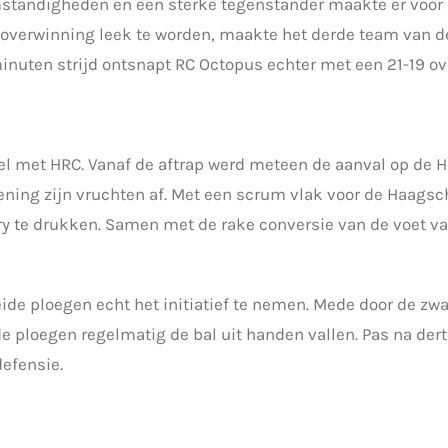
standigheden en een sterke tegenstander maakte er voor
 overwinning leek te worden, maakte het derde team van d
 minuten strijd ontsnapt RC Octopus echter met een 21-19 o
l met HRC. Vanaf de aftrap werd meteen de aanval op de 
ing zijn vruchten af. Met een scrum vlak voor de Haagsch
ry te drukken. Samen met de rake conversie van de voet va
ide ploegen echt het initiatief te nemen. Mede door de z
e ploegen regelmatig de bal uit handen vallen. Pas na der
efensie.