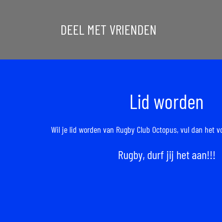
DEEL MET VRIENDEN
Lid worden
Wil je lid worden van Rugby Club Octopus,
vul dan het v
Rugby, durf jij het aan!!!