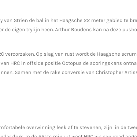
y van Strien de bal in het Haagsche 22 meter gebied te br
r de eigen trylijn heen. Arthur Boudens kan na deze pushov
C veroorzaken. Op slag van rust wordt de Haagsche scrum o
s van HRC in offside positie Octopus de scoringskans ontn
nnen. Samen met de rake conversie van Christopher Artiss,
mfortabele overwinning leek af te stevenen, zijn in de twe
onder druk. In de 55ste minuut weet HRC via een goed opgez