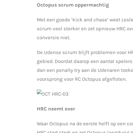
Octopus scrum oppermachtig
Met een goede ‘kick and chase’ weet Lesle
scrum veel sterker en zet opnieuw HRC ove
conversie niet.
De Udense scrum blijft problemen voor HR
gebied. Doordat daarop een aantal speler
dan een penalty try aan de Udenaren toeke
voorsprong voor RC Octopus afgefloten.
HRC neemt over
Waar Octopus na de eerste helft op een co
HRC start sterk en zet Octopus langdurig 