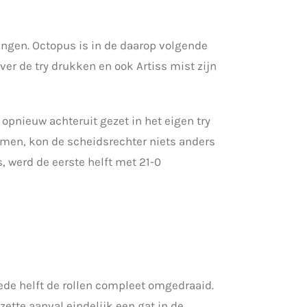
engen. Octopus is in de daarop volgende
er de try drukken en ook Artiss mist zijn
pnieuw achteruit gezet in het eigen try
amen, kon de scheidsrechter niets anders
 werd de eerste helft met 21-0
ede helft de rollen compleet omgedraaid.
ette aanval eindelijk een gat in de