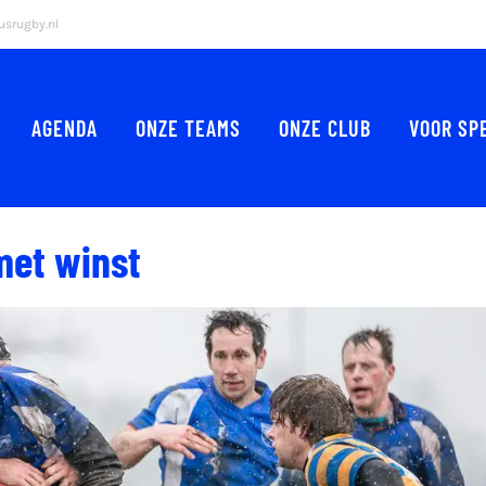
srugby.nl
AGENDA
ONZE TEAMS
ONZE CLUB
VOOR SP
met winst