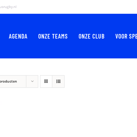
srugby.nl
AGENDA
ONZE TEAMS
ONZE CLUB
VOOR SP
 producten