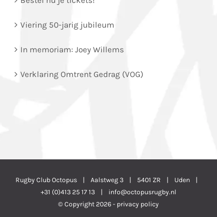
Bestel nu je tickets!
Viering 50-jarig jubileum
In memoriam: Joey Willems
Verklaring Omtrent Gedrag (VOG)
Rugby Club Octopus | Aalstweg 3 | 5401 ZR | Uden |
+31 (0)413 25 17 13
|
info@octopusrugby.nl
© Copyright
2026 -
privacy policy