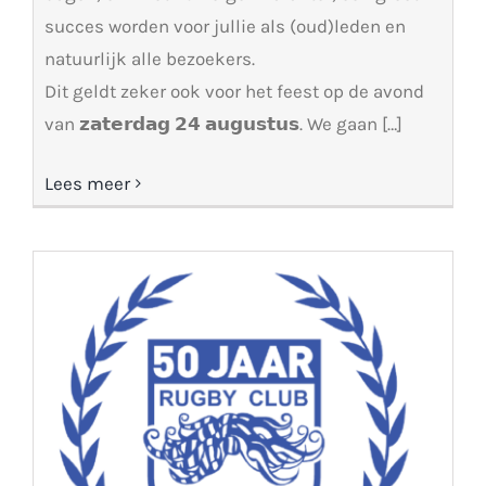
succes worden voor jullie als (oud)leden en
natuurlijk alle bezoekers.
Dit geldt zeker ook voor het feest op de avond
van 𝘇𝗮𝘁𝗲𝗿𝗱𝗮𝗴 𝟮𝟰 𝗮𝘂𝗴𝘂𝘀𝘁𝘂𝘀. We gaan […]
Lees meer