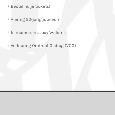
Bestel nu je tickets!
Viering 50-jarig jubileum
In memoriam: Joey Willems
Verklaring Omtrent Gedrag (VOG)
Rugby Club Octopus | Aalstweg 3 | 5401 ZR | Uden |
+31 (0)413 25 17 13
|
info@octopusrugby.nl
© Copyright
2026 -
privacy policy